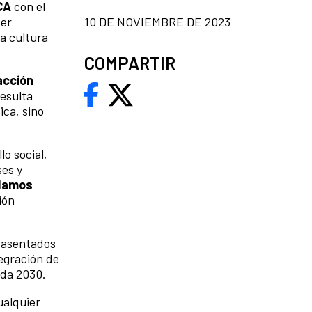
CA
con el
cer
10 DE NOVIEMBRE DE 2023
la cultura
COMPARTIR
acción
resulta
ica, sino
lo social,
ses y
odamos
ión
 asentados
tegración de
nda 2030.
ualquier