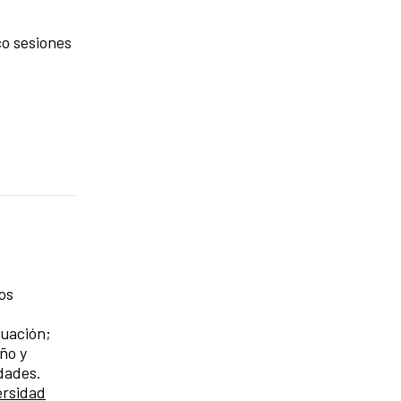
co sesiones
os
tuación;
eño y
idades.
ersidad