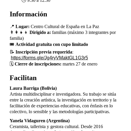
🕒
9:30 a 12:30
Información
📍
Lugar:
Centro Cultural de España en La Paz
👨‍👩‍👧‍👦
Dirigido a:
familias (máximo 3 integrantes por
familia)
🎟️
Actividad gratuita con cupo limitado
📝
Inscripción previa requerida
:
https://forms.gle/Jg4ryVMaktGL1G3r5
🗓️
Cierre de inscripciones:
martes 27 de enero
Facilitan
Laura Barriga (Bolivia)
Artista multidisciplinar e investigadora. Su trabajo se sitúa
entre la creación artística, la investigación en territorio y la
facilitación de experiencias educativas, con énfasis en lo
colectivo, lo sensible y las metodologías participativas.
Yanela Vidaguren (Argentina)
Ceramista, tallerista y gestora cultural. Desde 2016