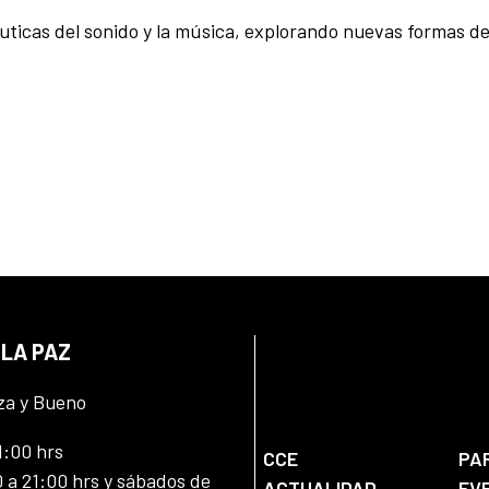
uticas del sonido y la música, explorando nuevas formas d
 LA PAZ
za y Bueno
1:00 hrs
CCE
PA
 a 21:00 hrs y sábados de
ACTUALIDAD
EV