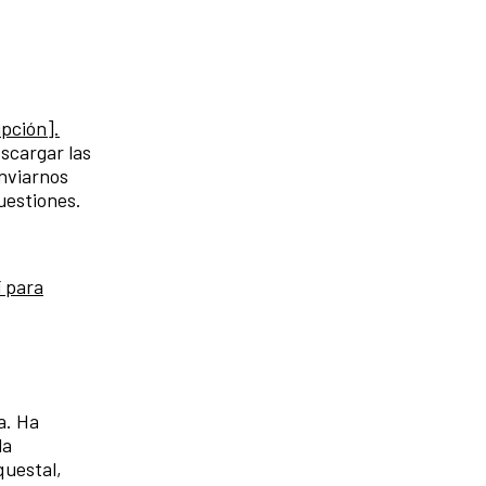
ipción].
escargar las
enviarnos
uestiones.
 para
a. Ha
la
questal,