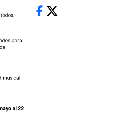
 todos.
,
tades para
ada
d musical
mayo al 22