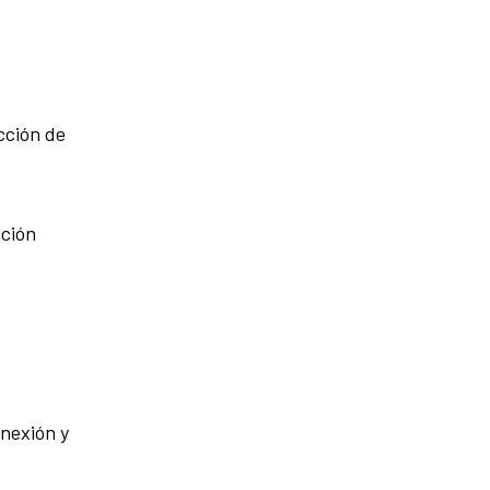
cción de
ación
onexión y