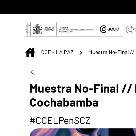
Saltar al contenido principal
INICIO
CCE - LA PAZ
Muestra No-Final //
Cochabamba
#CCELPenSCZ