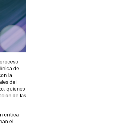
 proceso
línica de
con la
ales del
zo, quienes
ación de las
 crítica
nan el