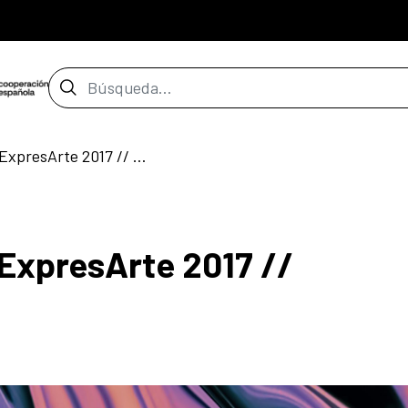
Barra de búsqueda
Muestra No-Final // ExpresArte 2017 // Cochabamba
 ExpresArte 2017 //