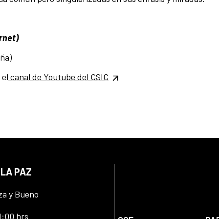
rnet)
ña)
 el
canal de Youtube del CSIC
 LA PAZ
za y Bueno
1:00 hrs