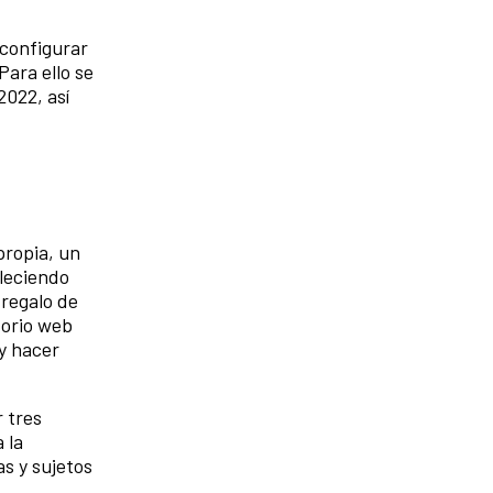
configurar
Para ello se
2022, así
propia, un
leciendo
 regalo de
itorio web
y hacer
 tres
 la
as y sujetos