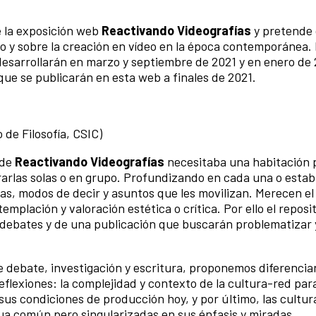
e la exposición web
Reactivando Videografías
y pretende 
o y sobre la creación en vídeo en la época contemporánea. 
desarrollarán en marzo y septiembre de 2021 y en enero de 
que se publicarán en esta web a finales de 2021.
 de Filosofía, CSIC)
 de
Reactivando Videografías
necesitaba una habitación 
arlas solas o en grupo. Profundizando en cada una o estab
vas, modos de decir y asuntos que les movilizan. Merecen el
templación y valoración estética o crítica. Por ello el repos
debates y de una publicación que buscarán problematizar 
e debate, investigación y escritura, proponemos diferenciar
eflexiones: la complejidad y contexto de la cultura-red para
 sus condiciones de producción hoy, y por último, las cultur
ua común pero singularizadas en sus énfasis y miradas.