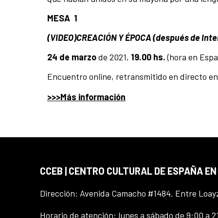
MESA 1
(VIDEO)CREACIÓN Y ÉPOCA (después de Inte
24 de marzo
de 2021,
19.00 hs.
(hora en Espa
Encuentro online, retransmitido en directo en
>>>Más información
CCEB | CENTRO CULTURAL DE ESPAÑA EN
Dirección: Avenida Camacho #1484. Entre Loay
Horario de atención: lunes a sábado de 9:00 a 2