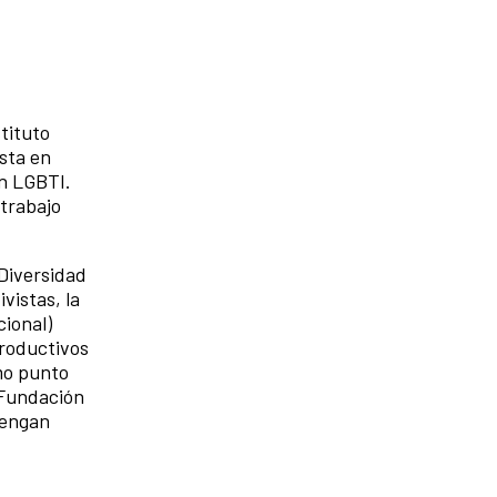
tituto
ista en
ón LGBTI.
 trabajo
Diversidad
vistas, la
cional)
productivos
omo punto
 Fundación
tengan