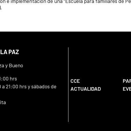
ción e implementación de una “Escuela para familiares de P
.
 LA PAZ
za y Bueno
1:00 hrs
CCE
PA
 a 21:00 hrs y sábados de
ACTUALIDAD
EV
ita