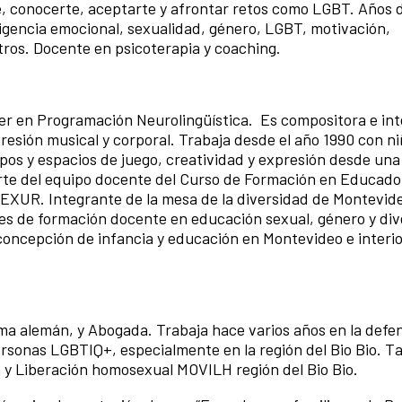
rte, conocerte, aceptarte y afrontar retos como LGBT. Años 
igencia emocional, sexualidad, género, LGBT, motivación,
tros. Docente en psicoterapia y coaching.
r en Programación Neurolingüística. Es compositora e int
resión musical y corporal. Trabaja desde el año 1990 con ni
pos y espacios de juego, creatividad y expresión desde una
arte del equipo docente del Curso de Formación en Educado
SEXUR. Integrante de la mesa de la diversidad de Montevide
eres de formación docente en educación sexual, género y div
 concepción de infancia y educación en Montevideo e interior
a alemán, y Abogada. Trabaja hace varios años en la defe
rsonas LGBTIQ+, especialmente en la región del Bio Bio. T
n y Liberación homosexual MOVILH región del Bio Bio.