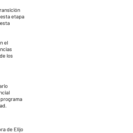
ransición
 esta etapa
 esta
n el
ancias
de los
ario
ncial
r programa
ad.
ra de Elijo