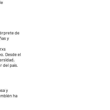
de
érprete de
ñas y
rxs
o. Desde el
ersidad,
 del país.
nsa y
ambién ha