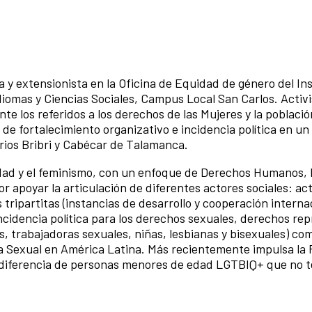
a y extensionista en la Oficina de Equidad de género del Ins
diomas y Ciencias Sociales, Campus Local San Carlos. Activ
 los referidos a los derechos de las Mujeres y la poblaci
de fortalecimiento organizativo e incidencia política en un
orios Bribri y Cabécar de Talamanca.
idad y el feminismo, con un enfoque de Derechos Humanos, 
 apoyar la articulación de diferentes actores sociales: acti
 tripartitas (instancias de desarrollo y cooperación interna
ncidencia política para los derechos sexuales, derechos re
s, trabajadoras sexuales, niñas, lesbianas y bisexuales) c
cia Sexual en América Latina. Más recientemente impulsa la
a diferencia de personas menores de edad LGTBIQ+ que no 