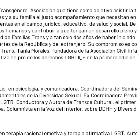
ransgénero. Asociación que tiene como objetivo asistir la t
les y a su familia el justo acompañamiento que necesitan en
ntas en el campo jurídico, educativo, de salud y social. De
os humanos y contribuir a que tengan un desarrollo pleno y
 de Familias Trans y a tan sólo dos años de haber iniciado
artes de la República y del extranjero. Su compromiso es co
s Trans. Tania Morales, fundadora de la Asociación Civil Inf
020 en pro de los derechos LGBTIQ+ en la primera edición 
ic. en psicología, y comunicadora. Coordinadora del Semin
amentales de la Diversidad Sexual. Ex Coordinadora Provi
 LGTB. Conductora y Autora de Transce Cultural, el prime
a. Columnista en la Voz del Interior, sobre DDHH y Diversid
n terapia racional emotiva y terapia afirmativa LGBT. Auto