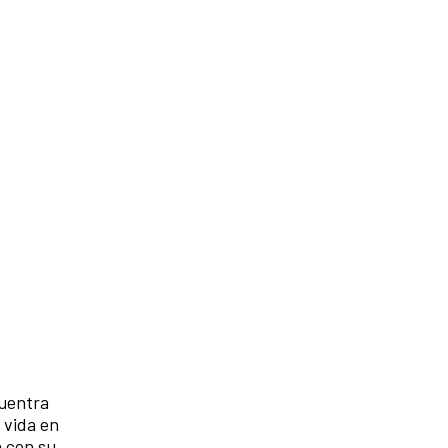
cuentra
 vida en
a con su