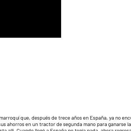
 marroquí que, después de trece años en España, ya no en
s sus ahorros en un tractor de segunda mano para ganarse la
ta allí. Cuando llegó a España no tenía nada, ahora regres