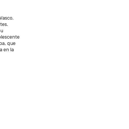
 Vasco.
tes.
su
olescente
pa, que
a en la