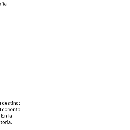
afía
u destino:
El ochenta
 En la
toria.