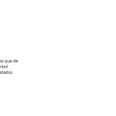
po que de
árbol
vidados