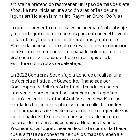
artista ha pretendido rastrear en un lapso de más de siete
años. La ruta inicia en una acción a las orillas de una
laguna artificial en la mina Inti Raymi en Oruro (Bolivia).
Lo que se presenta en la sala es un acercamiento al viaje
y a la cartografía como recursos para entender el trayecto
de las ideas y la sustracción de historias y materiales.
Plantea la necesidad no solo de revisar nuestra conexión
con Europa en términos de un pasado doloso, sino que
pretende utilizar recursos ficcionales ligados a la
escritura como rutas de salvataje.
En 2022 Contreras Soux viajó a Londres a realizar una
residencia artística en Gasworks, financiada por
Contemporary Bolivian Arts Trust. Tenía la intención
intervenir sobre fotografías tomadas a cartografías
coloniales en The National Archives, en Kew. Pero las
entidades tenían otros planes: en una calle de Londres,
sus compañeras de residencia señalan un rompecabezas
abandonado. Este no es común: se trata de un mapa
colonial del año 1670 adjudicado a Nicolaus Ioannis
Vischerius, cartógrafo neerlandés. Esta curiosidad hace
que el artista se convenza de que los mapas vienen a él
convocados por fuerzas mayores.