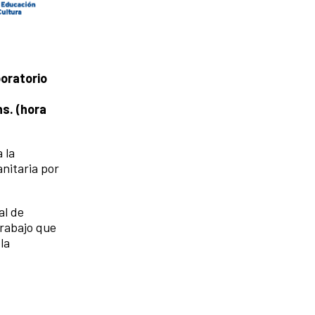
boratorio
hs. (hora
 la
anitaria por
al de
trabajo que
la