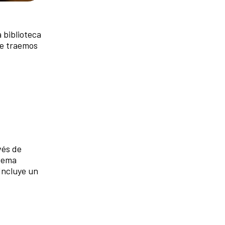
 biblioteca
re traemos
vés de
stema
Incluye un