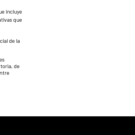
ue incluye
ativas que
ial de la
es
toria, de
entre