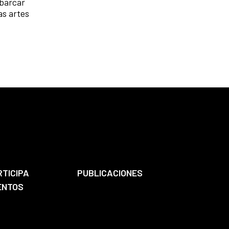
abarcar
as artes
RTICIPA
PUBLICACIONES
ENTOS