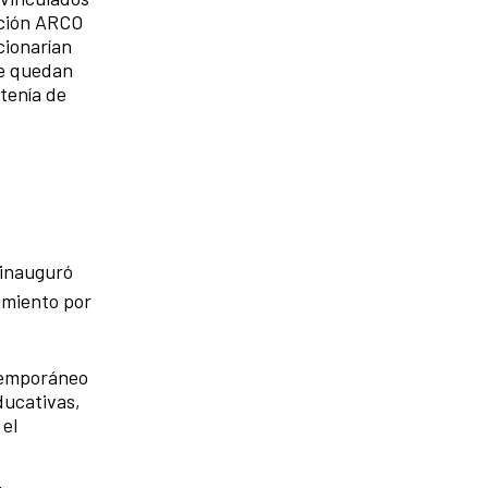
ación ARCO
cionarían
te quedan
 tenía de
 inauguró
amiento por
ntemporáneo
ducativas,
 el