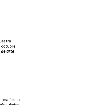
uestra
e octubre
 de arte
y una forma
 vinculados