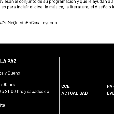
aviesan el conjunto de su programación y que le ayudan a 
s para incluir el cine, la música, la literatura, el diseño o l
a #YoMeQuedoEnCasaLeyendo
 LA PAZ
za y Bueno
1:00 hrs
CCE
PA
 a 21:00 hrs y sábados de
ACTUALIDAD
EV
ita