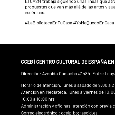
El CA2M trabaja siguiendo unas líneas que atr
propuestas que van más allá de las artes visuale
escénicas.
#LaBibliotecaEnTuCasa #YoMeQuedoEnCas
CCEB | CENTRO CULTURAL DE ESPAÑA EN
Dirección: Avenida Camacho #1484. Entre Loay
Horario de atención: lunes a sábado de 9:00 a 2
Atención en Mediateca: lunes a viernes de 10:00
10:00 a 18:00 hrs
Administración y oficinas: atención con previa c
Correo electrónico : ccelp.bo@aecid.es