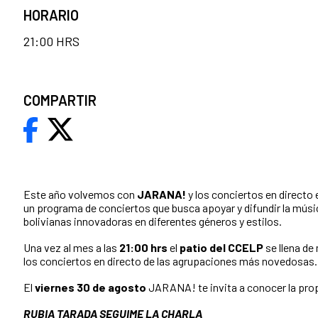
HORARIO
21:00 HRS
COMPARTIR
Este año volvemos con
JARANA!
y los conciertos en directo 
un programa de conciertos que busca apoyar y difundir la mús
bolivianas innovadoras en diferentes géneros y estilos.
Una vez al mes a las
21:00 hrs
el
patio del CCELP
se llena de
los conciertos en directo de las agrupaciones más novedosas.
El
viernes 30 de agosto
JARANA! te invita a conocer la pro
RUBIA TARADA SEGUIME LA CHARLA