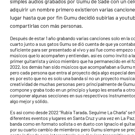
simples audios grabados por Gumu de Sade con un celu
adquirir un nombre primero existieron varias cancione
lugar hasta que por fin Gumu decidió subirlas a youtu
compartirlas con más personas.
Después de estar 1 año grabando varias canciones solo en la 
cuarto junto a sus gatos Gumu se dió cuenta de que ya contaba
suficiente para ser presentado al vivo y así fue como empezo
músicos que lo acompañen y entiendan, así es como invitó a la 
primer guitarrista y único miembro que ha permanecido en el 
2022, los demás han sido músicos que acompañaban a Gum
pero cada persona que entra al proyecto deja algo especial den
es por esto que no es solo una banda si no un proyecto musical
creatividad de muchas personas pero principalmente de Gumu 
compone y graba todo en un principio y luego les enseña a otros 
componer algunas secciones en sus respectivos instrumentos 
algo mejor y sólido.
Es así como desde 2022 “Rubia Tarada, Seguime La Charla” se 
diferentes eventos y lugares en Santa Cruz y una vez en La Paz
banda como en formato solista o en dueto con Ignacio el guitar
por su cuarto cambio de miembros pero Gumu siempre se preo