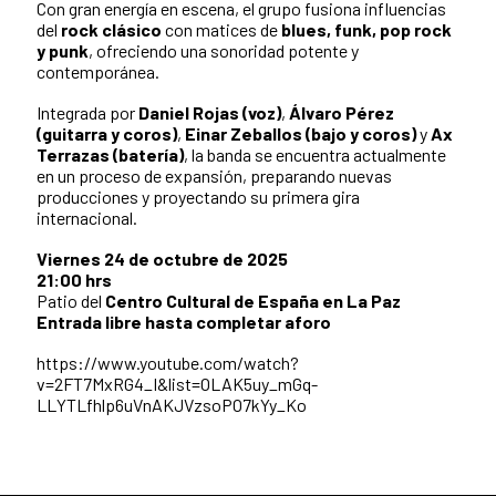
Con gran energía en escena, el grupo fusiona influencias
del
rock clásico
con matices de
blues, funk, pop rock
y punk
, ofreciendo una sonoridad potente y
contemporánea.
Integrada por
Daniel Rojas (voz)
,
Álvaro Pérez
(guitarra y coros)
,
Einar Zeballos (bajo y coros)
y
Ax
Terrazas (batería)
, la banda se encuentra actualmente
en un proceso de expansión, preparando nuevas
producciones y proyectando su primera gira
internacional.
Viernes 24 de octubre de 2025
21:00 hrs
Patio del
Centro Cultural de España en La Paz
Entrada libre hasta completar aforo
https://www.youtube.com/watch?
v=2FT7MxRG4_I&list=OLAK5uy_mGq-
LLYTLfhlp6uVnAKJVzsoPO7kYy_Ko