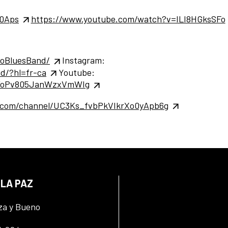
50Aps
https://www.youtube.com/watch?v=ILI8HGksSFo
oBluesBand/
Instagram:
d/?hl=fr-ca
Youtube:
PWoPv805JanWzxVmWIg
.com/channel/UC3Ks_fvbPkVIkrXo0yApb6g
 LA PAZ
za y Bueno