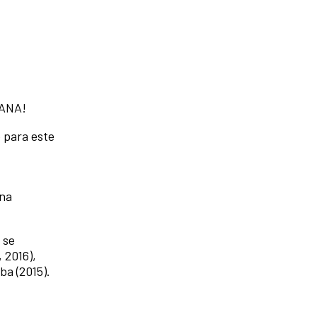
RANA!
 para este
una
 se
 2016),
ba (2015).