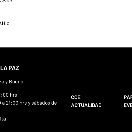
sHIc
 LA PAZ
za y Bueno
1:00 hrs
CCE
PA
 a 21:00 hrs y sábados de
ACTUALIDAD
EV
ita