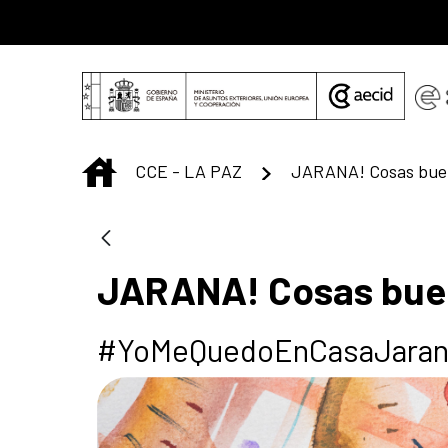
Saltar al contenido principal
INICIO
CCE - LA PAZ
JARANA! Cosas bue
JARANA! Cosas bue
#YoMeQuedoEnCasaJaran