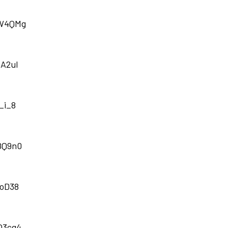
_W4QMg
A2uI
_i_8
8Q9n0
3oD38
Q3cg4