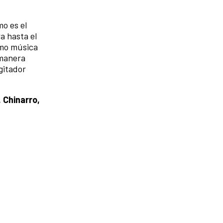
mo es el
a hasta el
omo música
 manera
gitador
. Chinarro,