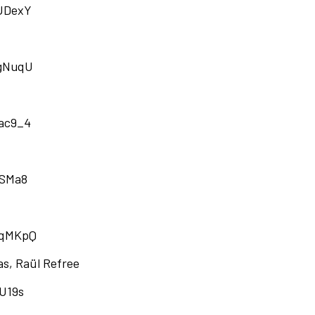
UDexY
ngNuqU
ac9_4
ESMa8
ZqMKpQ
as, Raül Refree
U19s