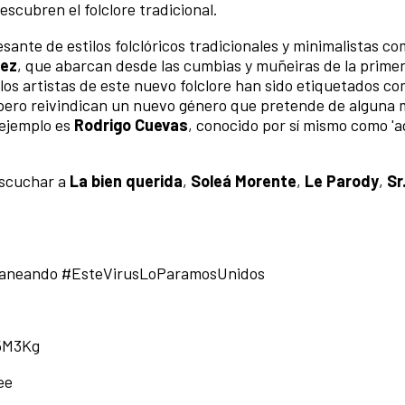
scubren el folclore tradicional.
nte de estilos folclóricos tradicionales y minimalistas co
rez
, que abarcan desde las cumbias y muñeiras de la primer
los artistas de este nuevo folclore han sido etiquetados c
 pero reivindican un nuevo género que pretende de alguna
 ejemplo es
Rodrigo Cuevas
, conocido por sí mismo como 'a
escuchar a
La bien querida
,
Soleá Morente
,
Le Parody
,
Sr
neando #EsteVirusLoParamos
Unidos
5M3Kg
ee