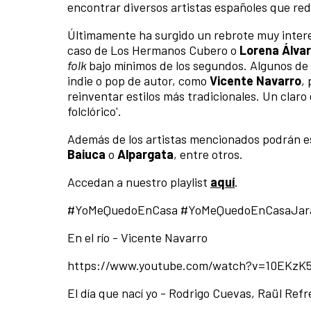
encontrar diversos artistas españoles que rede
Últimamente ha surgido un rebrote muy interesa
caso de Los Hermanos Cubero o
Lorena Álva
folk
bajo mínimos de los segundos. Algunos de 
indie o pop de autor, como
Vicente Navarro
,
reinventar estilos más tradicionales. Un claro
folclórico'.
Además de los artistas mencionados podrán 
Baiuca
o
Alpargata
, entre otros.
Accedan a nuestro playlist
aquí
.
#YoMeQuedoEnCasa #YoMeQuedoEnCasaJara
En el río - Vicente Navarro
https://www.youtube.com/watch?v=10EKzK
El día que nací yo - Rodrigo Cuevas, Raül Refr