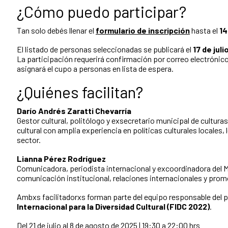
¿Cómo puedo participar?
Tan solo debés llenar el
formulario de inscripción
hasta el
14
El listado de personas seleccionadas se publicará el
17 de juli
La participación requerirá confirmación por correo electrónico
asignará el cupo a personas en lista de espera.
¿Quiénes facilitan?
Darío Andrés Zaratti Chevarría
Gestor cultural, politólogo y exsecretario municipal de cultura
cultural con amplia experiencia en políticas culturales locales, 
sector.
Lianna Pérez Rodríguez
Comunicadora, periodista internacional y excoordinadora del M
comunicación institucional, relaciones internacionales y promo
Ambxs facilitadorxs forman parte del equipo responsable del 
Internacional para la Diversidad Cultural (FIDC 2022)
.
Del 21 de julio al 8 de agosto de 2025 | 19:30 a 22:00 hrs