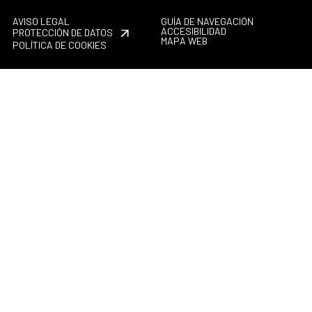
AVISO LEGAL
GUÍA DE NAVEGACIÓN
ACCESIBILIDAD
PROTECCIÓN DE DATOS
MAPA WEB
POLÍTICA DE COOKIES