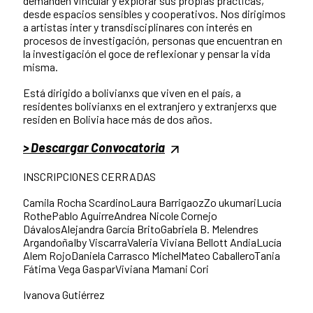
demanden vincular y explorar sus propias prácticas,
desde espacios sensibles y cooperativos. Nos dirigimos
a artistas inter y transdisciplinares con interés en
procesos de investigación, personas que encuentran en
la investigación el goce de reflexionar y pensar la vida
misma.
Está dirigido a bolivianxs que viven en el país, a
residentes bolivianxs en el extranjero y extranjerxs que
residen en Bolivia hace más de dos años.
> Descargar Convocatoria
INSCRIPCIONES CERRADAS
Camila Rocha ScardinoLaura BarrigaozZo ukumariLucía
RothePablo AguirreAndrea Nicole Cornejo
DávalosAlejandra García BritoGabriela B. Melendres
ArgandoñaIby ViscarraValeria Viviana Bellott AndiaLucía
Alem RojoDaniela Carrasco MichelMateo CaballeroTania
Fátima Vega GasparViviana Mamani Cori
Ivanova Gutiérrez