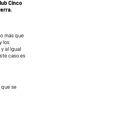
lub Cinco
ierra
,
cho más que
y los
y al igual
ste caso es
a que se