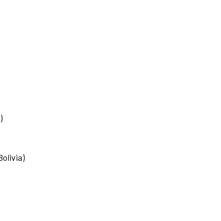
o
)
olivia)