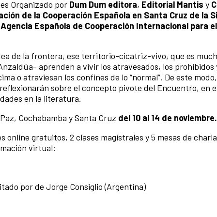
es Organizado por
Dum Dum editora
,
Editorial Mantis
y
C
ción de la Cooperación Española en Santa Cruz de la S
a
Agencia Española de Cooperación Internacional para el
dea de la frontera, ese territorio-cicatriz-vivo, que es mu
nzaldúa- aprenden a vivir los atravesados, los prohibidos 
ima o atraviesan los confines de lo “normal”. De este modo, 
reflexionarán sobre el concepto pivote del Encuentro, en e
dades en la literatura.
a Paz, Cochabamba y Santa Cruz
del 10 al 14 de noviembre.
s online gratuitos, 2 clases magistrales y 5 mesas de charl
amación virtual:
ilitado por de Jorge Consiglio (Argentina)