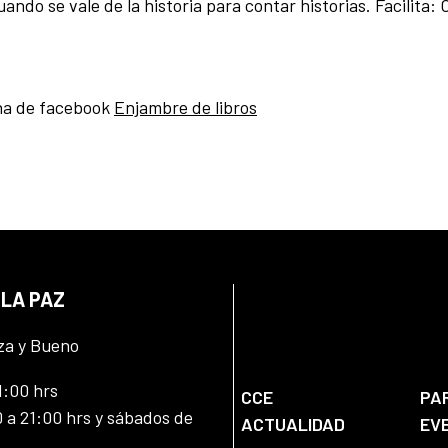
se vale de la historia para contar historias. Facilita: 
na de facebook
Enjambre de libros
 LA PAZ
za y Bueno
1:00 hrs
CCE
PA
 a 21:00 hrs y sábados de
ACTUALIDAD
EV