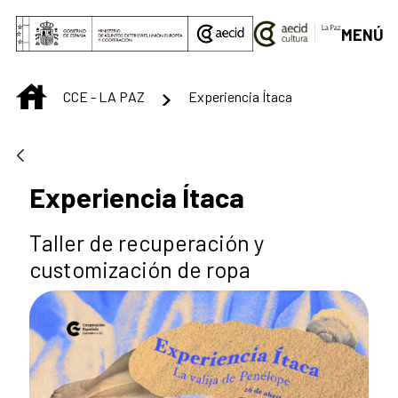
Saltar al contenido principal
MENÚ
INICIO
CCE - LA PAZ
Experiencia Ítaca
Experiencia Ítaca
Taller de recuperación y
customización de ropa