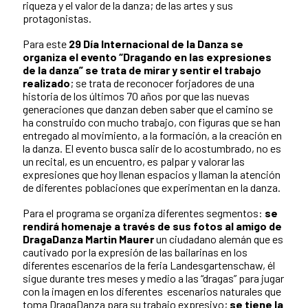
riqueza y el valor de la danza; de las artes y sus
protagonistas.
Para este
29 Día Internacional de la Danza se
organiza el evento “Dragando en las expresiones
de la danza” se trata de mirar y sentir el trabajo
realizado
; se trata de reconocer forjadores de una
historia de los últimos 70 años por que las nuevas
generaciones que danzan deben saber que el camino se
ha construido con mucho trabajo, con figuras que se han
entregado al movimiento, a la formación, a la creación en
la danza. El evento busca salir de lo acostumbrado, no es
un recital, es un encuentro, es palpar y valorar las
expresiones que hoy llenan espacios y llaman la atención
de diferentes poblaciones que experimentan en la danza.
Para el programa se organiza diferentes segmentos:
se
rendirá homenaje a través de sus fotos al amigo de
DragaDanza Martin Maurer
un ciudadano alemán que es
cautivado por la expresión de las bailarinas en los
diferentes escenarios de la feria Landesgartenschaw, él
sigue durante tres meses y medio a las “dragas” para jugar
con la imagen en los diferentes escenarios naturales que
toma DragaDanza para su trabajo expresivo;
se tiene la