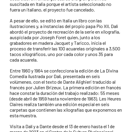
suscitada en Italia porque el artista seleccionado no
fuera un italiano, el proyecto fue cancelado.
A pesar de ello, se editó en Italia un libro con las
ilustraciones y, a instancias del propio papa Pío XII, Dalí
abordó el proyecto de recreación de la serie en xilografía,
auspiciada por Joseph Foret quien, junto a los
grabadores en madera Jacquet y Taricco, inicia el
proceso de transferir las 100 acuarelas originales a 3,500
tacos xilográficos, uno por cada color y unos 35 para
cada acuarela.
Entre 1960 y 1964 se confecciona la edición de La Divina
Comedia ilustrada por Dalí, presentada en seis
volúmenes, con el texto de Dante Alighieri traducido al
francés por Julien Brizeux. La primera edición en francés
hace constar la duración del trabajo realizado: 55 meses
(desde abril de 1959 hasta noviembre de 1963). Les Heures
Claires realiza también una edición especial en seis
carpetas que contienen las xilografías que exponemos en
esta muestra.
Visita a Dalí y a Dante desde el 13 de enero hasta el 1 de
marzo de 2023 en el Centro de la Cultura Plurinacional,