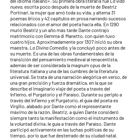
del idioma italiano». Su primera obra literaria fue
La vida
nueva
, escrita poco después de la muerte de Beatriz
Portinari, la mujer que amó toda su vida, y alterna 31
poemas líricos y 42 capítulos en prosa narrando sucesos
relacionados con el amor del poeta hacia ella. En 1290
murió Beatriz y un año más tarde Dante contrajo
matrimonio con Gemma di Manetto, con quien tuvo
cuatro hijos. Aproximadamente
por 1307 inició su obra
maestra,
La Divina Comedia
, y la concluyó poco antes de
su muerte. Es una de las obras fundamentales de la
transición del pensamiento medieval al renacentista,
además de ser considerada la magnum opus de la
literatura italiana y una de las cumbres de la literatura
universal. Se trata de una narración alegórica en verso, de
una gran precisión y fuerza dramática, en la que se
describe el imaginario viaje del poeta a través del
Infierno, el Purgatorio y el Paraíso. Durante su periplo a
través del Infierno y el Purgatorio, el guía del poeta es
Virgilio, alabado por Dante como el representante
máximo de la razón. Beatriz, a quien Dante consideró
s
iempre tanto la manifestación como el instrumento de
la voluntad divina, le guía a través del Paraíso. Dante
participó activamente en las luchas políticas de su
tiempo, por lo que fue desterrado de su ciudad natal.