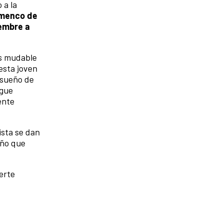
 a la
amenco de
embre a
es mudable
esta joven
u sueño de
igue
ente
ista se dan
eño que
erte