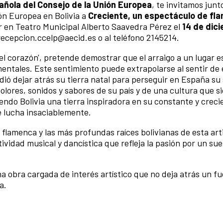
añola del Consejo de la Unión Europea
, te invitamos junto
ón Europea en Bolivia a
Creciente, un espectáculo de fl
r en Teatro Municipal Alberto Saavedra Pérez el
14 de dici
 recepcion.ccelp@aecid.es o al teléfono 2145214.
 el corazón', pretende demostrar que el arraigo a un lugar 
mentales. Este sentimiento puede extrapolarse al sentir de 
idió dejar atrás su tierra natal para perseguir en España s
, olores, sonidos y sabores de su país y de una cultura que s
endo Bolivia una tierra inspiradora en su constante y creci
e lucha insaciablemente.
a flamenca y las más profundas raíces bolivianas de esta art
vidad musical y dancística que refleja la pasión por un su
a obra cargada de interés artístico que no deja atrás un fu
a.