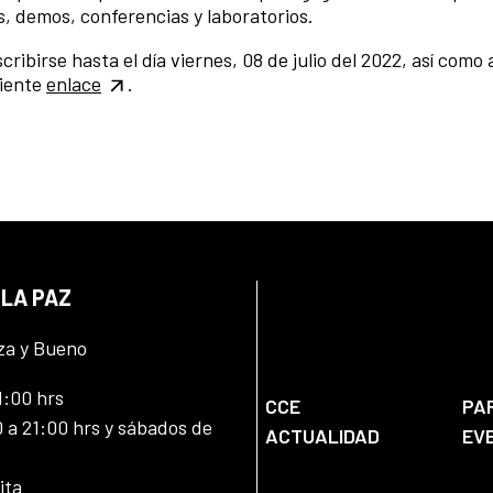
os, demos, conferencias y laboratorios.
ribirse hasta el día viernes, 08 de julio del 2022, así como
uiente
enlace
.
 LA PAZ
za y Bueno
1:00 hrs
CCE
PA
 a 21:00 hrs y sábados de
ACTUALIDAD
EV
ita