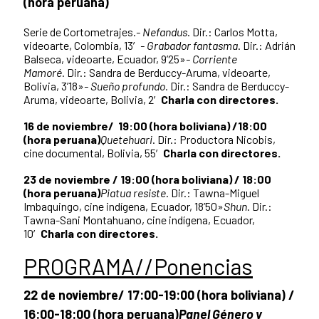
(hora peruana)
Serie de Cortometrajes.
- Nefandus
. Dir.: Carlos Motta,
videoarte, Colombia, 13′
- Grabador fantasma
. Dir.: Adrián
Balseca, videoarte, Ecuador, 9’25»
- Corriente
Mamoré.
Dir.: Sandra de Berduccy-Aruma, videoarte,
Bolivia, 3’18»
- Sueño profundo.
Dir.: Sandra de Berduccy-
Aruma, videoarte, Bolivia, 2′
Charla con directores.
16 de noviembre/ 19:00 (hora boliviana) /18:00
(hora peruana)
Quetehuari
. Dir.: Productora Nicobis,
cine documental, Bolivia, 55′
Charla con directores.
23 de noviembre / 19:00 (hora boliviana) / 18:00
(hora peruana)
Piatua
resiste
. Dir.: Tawna-Miguel
Imbaquingo, cine indígena, Ecuador, 18’50»
Shun
. Dir.:
Tawna-Sani Montahuano, cine indígena, Ecuador,
10′
Charla con directores.
PROGRAMA//Ponencias
22 de noviembre/ 17:00-19:00 (hora boliviana) /
16:00-18:00 (hora peruana)
Panel Género y