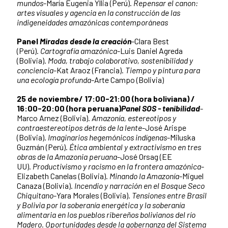
mundos
-María Eugenia Yllia (Perú).
Repensar el canon:
artes visuales y agencia en la construcción de las
indigeneidades amazónicas contemporáneas
Panel
Miradas desde la creación
-Clara Best
(Perú).
Cartografía amazónica
-Luis Daniel Agreda
(Bolivia).
Moda, trabajo colaborativo, sostenibilidad y
conciencia
-Kat Araoz (Francia).
Tiempo y pintura para
una ecología profunda
-Arte Campo (Bolivia)
25 de noviembre/ 17:00-21:00 (hora boliviana) /
16:00-20:00 (hora peruana)
Panel SOS - tenibilidad
-
Marco Arnez (Bolivia).
Amazonía, estereotipos y
contraestereotipos detrás de la lente
-José Arispe
(Bolivia).
Imaginarios hegemónicos indígenas
-Miluska
Guzmán (Perú).
Ética ambiental y extractivismo en tres
obras de la Amazonia peruana
-José Orsag (EE
UU).
Productivismo y racismo en la frontera amazónica
-
Elizabeth Canelas (Bolivia).
Minando la Amazonía
-Miguel
Canaza (Bolivia).
Incendio y narración en el Bosque Seco
Chiquitano
-Yara Morales (Bolivia).
Tensiones entre Brasil
y Bolivia por la soberanía energética y la soberanía
alimentaria en los pueblos ribereños bolivianos del río
Madero. Oportunidades desde la gobernanza del Sistema