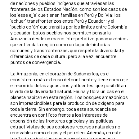
de naciones y pueblos indígenas que atraviesan las
fronteras de los Estados Nación, como son los casos de
los 'esse ejja' que tienen familias en Perú y Bolivia; los
'achuar' transfronterizos entre Perú y Ecuador; y el
'pueblo cofán' que transita por los límites entre Colombia
y Ecuador. Estos pueblos nos permiten pensar la
Amazonía desde un marco interpretativo panamazónico,
que entienda la región como un lugar de historias
comunes y transfronterizas, que respete la diversidad y
diferencias de cada cultura; pero a la vez, encuentre
puntos de convergencia.
La Amazonía, en el corazón de Sudamérica, es el
ecosistema más extenso del continente y tiene como eje
el recorrido de las aguas, ríos y afluentes, que posibilitan
la vida de la diversidad natural. Fauna y flora únicas en el
planeta habitan en esta región. Los bosques amazónicos
son imprescindibles para la producción de oxígeno para
toda la tierra. Sin embargo, toda esta abundancia se
encuentra en conflicto frente a los intereses de
expansión de las fronteras agrícolas y las políticas
extractivistas de sus copiosos recursos naturales no
renovables como el gas y el petróleo. Además, en este
territorio se instalan megaproyectos de represas e