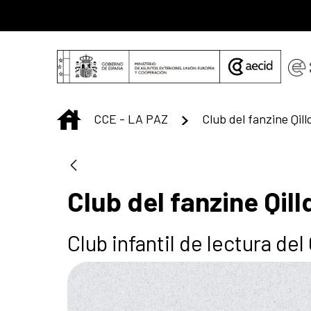
Saltar al contenido principal
INICIO
CCE - LA PAZ
Club del fanzine Qillq
Club del fanzine Qillq
Club infantil de lectura de