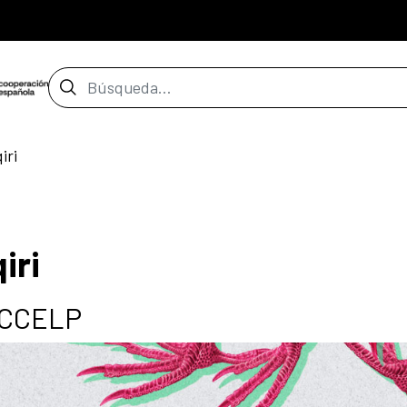
Barra de búsqueda
iri
iri
l CCELP