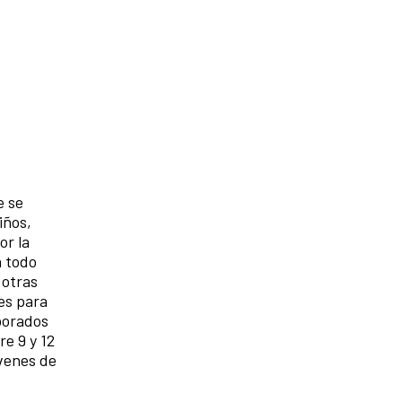
e se
iños,
or la
a todo
 otras
res para
aborados
re 9 y 12
óvenes de