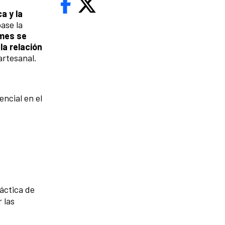
ca y la
ase la
mes se
la relación
artesanal.
encial en el
áctica de
 las