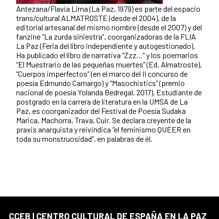
Antezana/Flavia Lima (La Paz, 1979) es parte del espacio
trans/cultural ALMATROSTE (desde el 2004), de la
editorial artesanal del mismo nombre (desde el 2007) y del
fanzine “La zurda siniestra”, coorganizadoras de la FLIA
La Paz (Feria del libro independiente y autogestionado).
Ha publicado el libro de narrativa “Zzz…” y los poemarios
“El Muestrario de las pequeñas muertes” (Ed. Almatroste),
“Cuerpos imperfectos” (en el marco del II concurso de
poesía Edmundo Camargo) y “Masochistics” (premio
nacional de poesía Yolanda Bedregal, 2017). Estudiante de
postgrado en la carrera de literatura en la UMSA de La
Paz, es coorganizador del Festival de Poesía Sudaka
Marica, Machorra, Trava, Cuir. Se declara creyente de la
praxis anarquista y reivindica “el feminismo QUEER en
toda su monstruosidad”, en palabras de él.
CCEB | CENTRO CULTURAL DE ESPAÑA EN LA PAZ