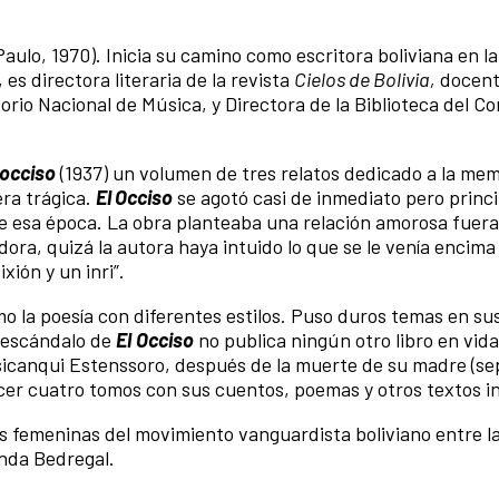
aulo, 1970). Inicia su camino como escritora boliviana en la
es directora literaria de la revista
Cielos de Bolivia,
docent
torio Nacional de Música, y Directora de la Biblioteca del C
 occiso
(1937) un volumen de tres relatos dedicado a la mem
era trágica.
El Occiso
se agotó casi de inmediato pero princ
e esa época. La obra planteaba una relación amorosa fuera
dora, quizá la autora haya intuido lo que se le venía encim
xión y un inri”.
mo la poesía con diferentes estilos. Puso duros temas en su
l escándalo de
El
Occiso
no publica ningún otro libro en vida
usicanqui Estenssoro, después de la muerte de su madre (s
ocer cuatro tomos con sus cuentos, poemas y otros textos i
s femeninas del movimiento vanguardista boliviano entre l
anda Bedregal.