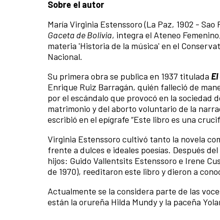
Sobre el autor
María Virginia Estenssoro (La Paz, 1902 - Sao P
Gaceta de Bolivia
, integra el Ateneo Femenino, 
materia 'Historia de la música' en el Conserva
Nacional.
Su primera obra se publica en 1937 titulada
El
Enrique Ruiz Barragán, quién falleció de man
por el escándalo que provocó en la sociedad d
matrimonio y del aborto voluntario de la narra
escribió en el epígrafe “Este libro es una crucifi
Virginia Estenssoro cultivó tanto la novela co
frente a dulces e ideales poesías. Después de
hijos: Guido Vallentsits Estenssoro e Irene C
de 1970), reeditaron este libro y dieron a con
Actualmente se la considera parte de las voce
están la orureña Hilda Mundy y la paceña Yol