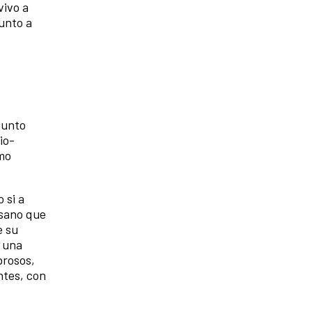
vivo a
junto a
funto
io-
omo
 si a
usano que
e su
, una
brosos,
ntes, con