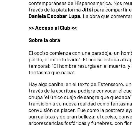
contemporáneas de Hispanoamérica. Nos reu
través de la plataforma
Jitsi
para compartir ex
Daniela Escobar Lupa
. La obra que comenta
>> Acceso al Club <<
Sobre la obra
El occiso comienza con una paradoja, un hombr
pálido, el extinto lívido”. El occiso estaba at
temporal: “El hombre resurgía en el muerto, 
fantasma que nacía”.
Hay algo caníbal en el texto de Estenssoro, un
través de la escritura pudiera convocar el cu
chupa “el único cuajo de sangre que quedaba” 
transición a su nueva realidad como fantasma: 
convulsión de placer. Fue como la postrera ey
surrealistas y de gran belleza: el occiso, conv
arborescencias fosfóricas y fúnebres, con flo