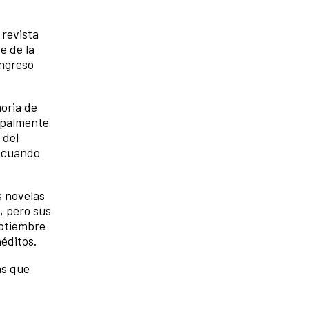
 revista
e de la
ongreso
oria de
ipalmente
 del
a cuando
s novelas
, pero sus
eptiembre
néditos.
as que