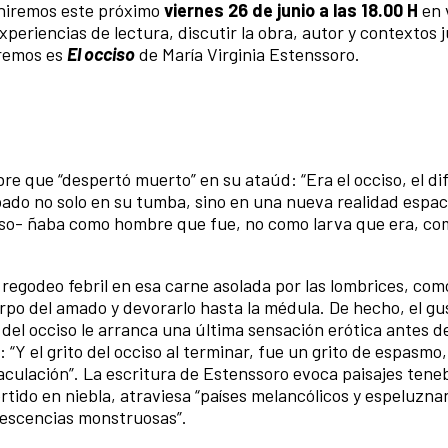
niremos este próximo
viernes 26 de junio a las 18.00 H
en 
periencias de lectura, discutir la obra, autor y contextos 
remos es
El occiso
de María Virginia Estenssoro.
e que “despertó muerto” en su ataúd: “Era el occiso, el di
rapado no solo en su tumba, sino en una nueva realidad espac
y so- ñaba como hombre que fue, no como larva que era, c
 regodeo febril en esa carne asolada por las lombrices, como
erpo del amado y devorarlo hasta la médula. De hecho, el g
del occiso le arranca una última sensación erótica antes d
“Y el grito del occiso al terminar, fue un grito de espasmo
aculación”. La escritura de Estenssoro evoca paisajes tene
ertido en niebla, atraviesa “países melancólicos y espeluzna
rescencias monstruosas”.