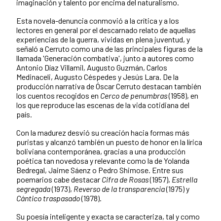
imaginación y talento por encima del naturalismo.
Esta novela-denuncia conmovió a la crítica y a los
lectores en general por el descarnado relato de aquellas
experiencias de la guerra, vividas en plena juventud, y
señaló a Cerruto como una de las principales figuras de la
llamada 'Generación combativa', junto a autores como
Antonio Díaz Villamil, Augusto Guzmán, Carlos
Medinaceli, Augusto Céspedes y Jesús Lara. De la
producción narrativa de Óscar Cerruto destacan también
los cuentos recogidos en
Cerco de penumbras
(1958), en
los que reproduce las escenas de la vida cotidiana del
país.
Con la madurez desvió su creación hacia formas más
puristas y alcanzó también un puesto de honor en la lírica
boliviana contemporánea, gracias a una producción
poética tan novedosa y relevante como la de Yolanda
Bedregal, Jaime Sáenz o Pedro Shimose. Entre sus
poemarios cabe destacar
Cifra de Rosas
(1957),
Estrella
segregada
(1973),
Reverso de la transparencia
(1975) y
Cántico traspasado
(1978).
Su poesía inteligente y exacta se caracteriza, tal y como