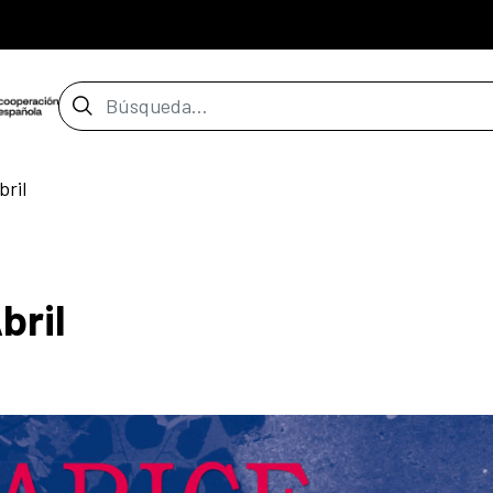
Barra de búsqueda
bril
bril