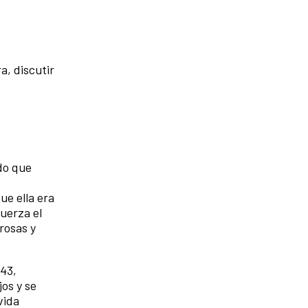
, discutir
rdo que
e ella era
uerza el
rosas y
943,
jos y se
vida