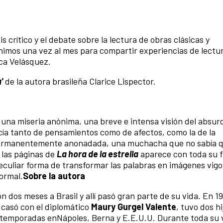
s crítico y el debate sobre la lectura de obras clásicas y
mos una vez al mes para compartir experiencias de lectura
ica Velásquez.
'
de la autora brasileña
Clarice Lispector
.
e una miseria anónima, una breve e intensa visión del absu
cía tanto de pensamientos como de afectos, como la de la
e permanentemente anonadada, una muchacha que no sabía qu
n las páginas de
La hora de la estrella
aparece con toda su f
peculiar forma de transformar las palabras en imágenes vigo
ormal.
Sobre la autora
on dos meses a Brasil y allí pasó gran parte de su vida. En 1
 casó con el diplomático
Maury Gurgel Valente
, tuvo dos hi
as temporadas enNápoles, Berna y E.E.U.U. Durante toda su 