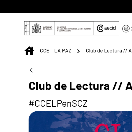
Saltar al contenido principal
INICIO
CCE - LA PAZ
Club de Lectura // A
Club de Lectura // A
#CCELPenSCZ