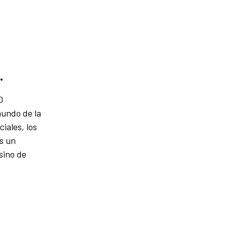
.
0
mundo de la
iales, los
s un
sino de