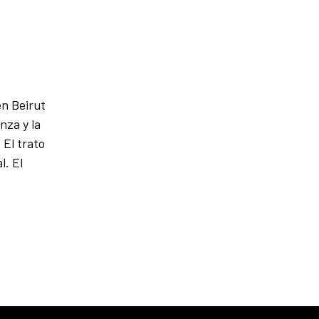
en Beirut
nza y la
 El trato
l. El