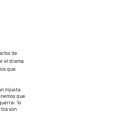
arios de
ar el drama
ados que
n injusta
tenemos que
uerra: 'lo
riza son