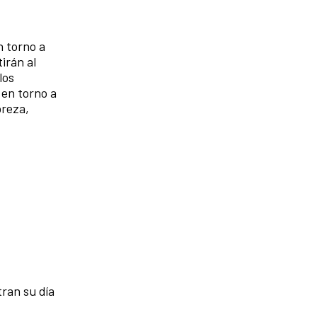
n torno a
irán al
los
 en torno a
breza,
tran su día