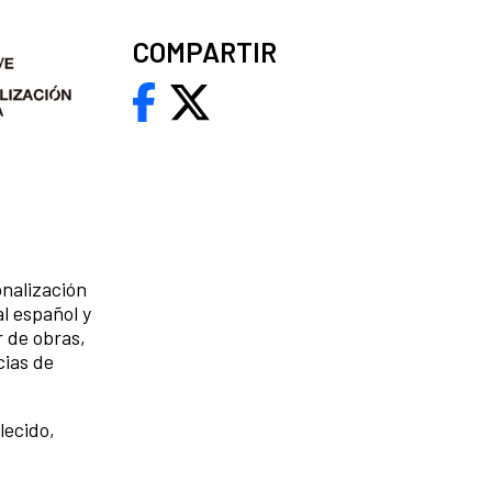
COMPARTIR
onalización
al español y
r de obras,
cias de
lecido,