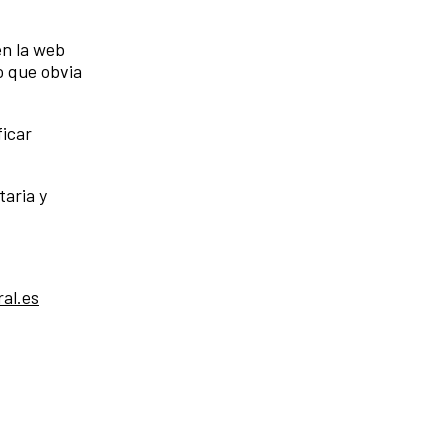
en la web
lo que obvia
ficar
taria y
al.es