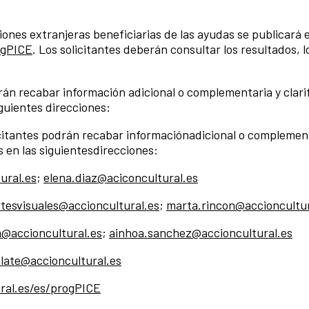
ciones extranjeras beneficiarias de las ayudas se publicará 
ogPICE
. Los solicitantes deberán consultar los resultados, 
rán recabar información adicional o complementaria y clari
guientes direcciones:
icitantes podrán recabar informaciónadicional o complemen
s en las siguientesdirecciones:
ural.es
;
elena.diaz@aciconcultural.es
rtesvisuales@accioncultural.es
;
marta.rincon@accioncultur
a@accioncultural.es
;
ainhoa.sanchez@accioncultural.es
late@accioncultural.es
ral.es/es/progPICE