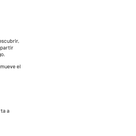
escubrir,
partir
go.
omueve el
rta a