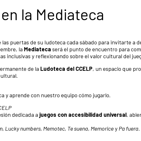
 en la Mediateca
 las puertas de su ludoteca cada sábado para invitarte a d
iembre, la
Mediateca
será el punto de encuentro para com
 inclusivas y reflexionando sobre el valor cultural del jue
permanente de la
Ludoteca del CCELP
, un espacio que pr
ultural.
teca y aprende con nuestro equipo cómo jugarlo.
CCELP
esión dedicada a
juegos con accesibilidad universal
, abie
ón, Lucky numbers, Memotec, Te suena, Memorice
y
Pa fuera
.