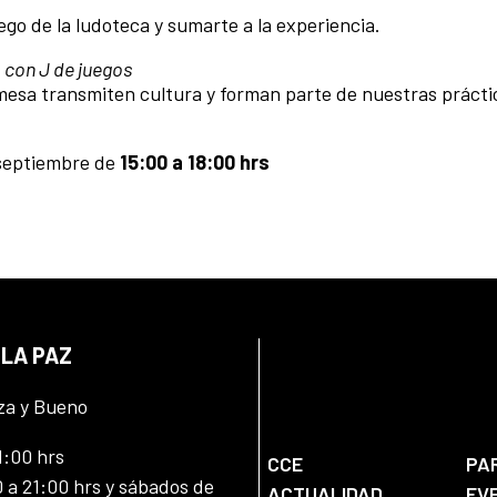
o de la ludoteca y sumarte a la experiencia.
 con J de juegos
mesa transmiten cultura y forman parte de nuestras prácti
 septiembre de
15:00 a 18:00 hrs
 LA PAZ
za y Bueno
1:00 hrs
CCE
PA
 a 21:00 hrs y sábados de
ACTUALIDAD
EV