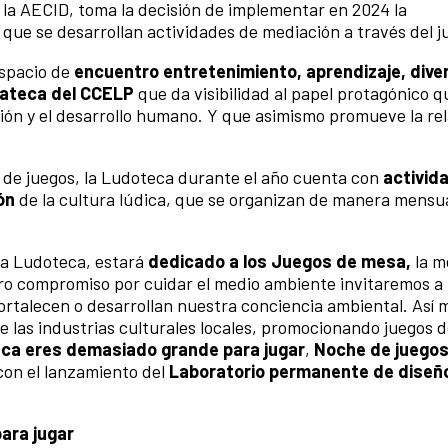
e la AECID, toma la decisión de implementar en 2024 la
que se desarrollan actividades de mediación a través del j
espacio de
encuentro entretenimiento, aprendizaje, diver
diateca del CCELP
que da visibilidad al papel protagónico qu
ación y el desarrollo humano. Y que asimismo promueve la rel
de juegos, la Ludoteca durante el año cuenta con
activid
ón
de la cultura lúdica, que se organizan de manera mensua
la Ludoteca, estará
dedicado a los Juegos de mesa,
la m
ro compromiso por cuidar el medio ambiente invitaremos a 
rtalecen o desarrollan nuestra conciencia ambiental. Así 
de las industrias culturales locales, promocionando juegos 
ca eres demasiado grande para jugar
,
Noche de juegos
con el lanzamiento del
Laboratorio permanente de diseñ
ara jugar