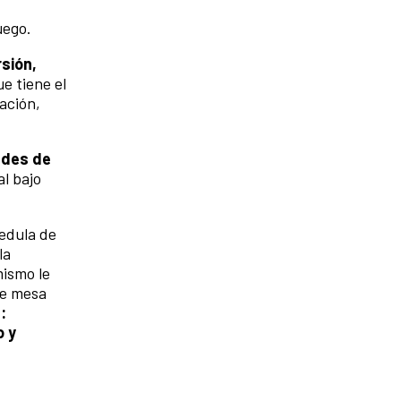
uego.
sión,
e tiene el
ación,
ades de
l bajo
edula de
la
mismo le
de mesa
:
o y