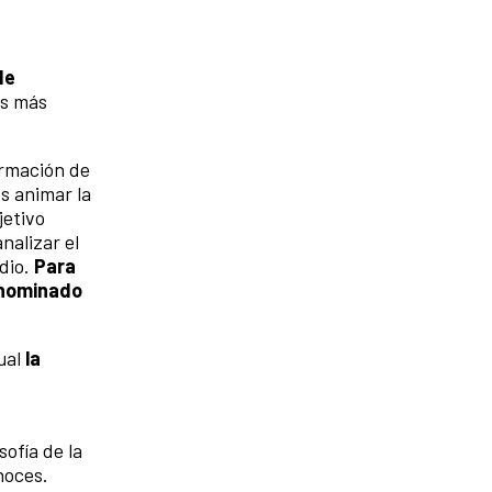
de
es más
ormación de
es animar la
jetivo
nalizar el
dio.
Para
enominado
ual
la
sofía de la
noces.