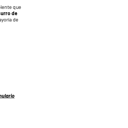
biente que
surro de
yoría de
mulario