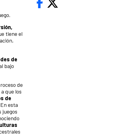
uego.
sión,
e tiene el
ación,
ades de
l bajo
proceso de
 a que los
s de
 En esta
s juegos
nociendo
ulturas
cestrales