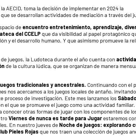
e la AECID, toma la decisión de implementar en 2024 la
que se desarrollan actividades de mediación a través del j
espacio de
encuentro entretenimiento, aprendizaje, diver
diateca del CCELP
que da visibilidad al papel protagónico qu
ación y el desarrollo humano. Y que asimismo promueve la rel
de juegos, la Ludoteca durante el año cuenta con
activid
ón
de la cultura lúdica, que se organizan de manera mensua
uegos tradicionales y ancestrales.
Continuando con el 
mes nos acercamos a los juegos locales de antaño, invitando
e proceso de investigación. Este mes lanzamos los
Sábado
 en el que se promueve el juego como una actividad familiar.
a conocer otras formas de jugar con los componentes de lo
stro
Viernes de nunca es tarde para Jugar
estaremos co
les. En nuestro jueves de
Noche de juegos: explorando c
lub Pieles Rojas
que nos traen una colección de juegos an