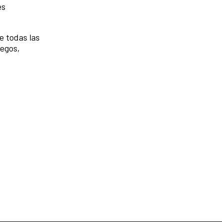
es
e todas las
uegos,