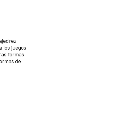
ajedrez
 los juegos
ras formas
formas de