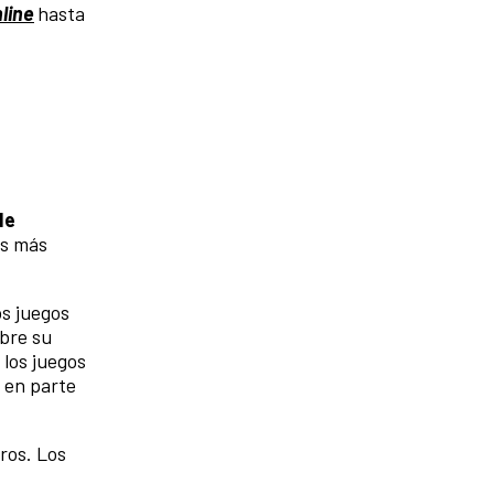
line
hasta
de
es más
os juegos
bre su
los juegos
 en parte
ros. Los