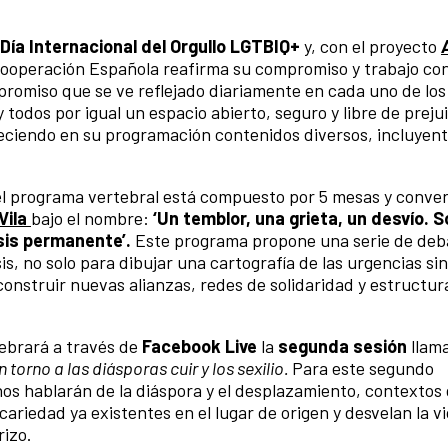
Día Internacional del Orgullo LGTBIQ+
y, con el proyecto
 Cooperación Española reafirma su compromiso y trabajo con
miso que se ve reflejado diariamente en cada uno de los
todos por igual un espacio abierto, seguro y libre de prejui
reciendo en su programación contenidos diversos, incluyent
el programa
vertebral está compuesto por 5 mesas y conver
Vila
bajo el nombre:
‘Un temblor, una grieta, un desvío. S
isis permanente’.
Este programa propone una serie de deb
sis, no solo para dibujar una cartografía de las urgencias s
 construir nuevas alianzas, redes de solidaridad y estructu
lebrará a través de
Facebook Live
la
segunda sesión
llam
 torno a las diásporas cuir y los sexilio.
Para este segundo
os hablarán de la diáspora y el desplazamiento, contextos
ariedad ya existentes en el lugar de origen y desvelan la vi
rizo.