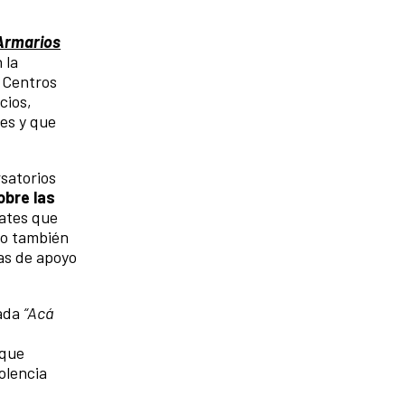
Armarios
 la
 Centros
cios,
es y que
satorios
obre las
ates que
ino también
ras de apoyo
ada
“Acá
 que
olencia