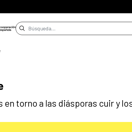
Barra de búsqueda
e
e
en torno a las diásporas cuir y lo