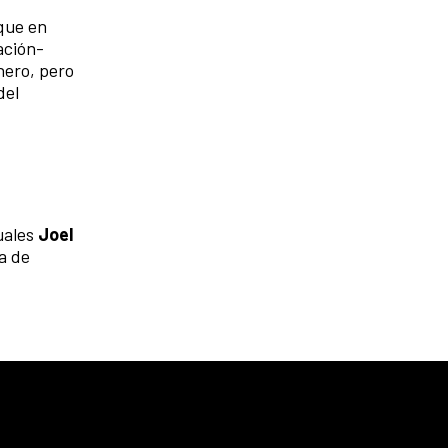
 que en
ación-
nero, pero
del
uales
Joel
a de