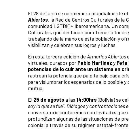
El 28 de junio se conmemora mundialmente el
Abiertos
, la Red de Centros Culturales de la
comunidad LGTBIQ+ iberoamericana. Un compro
Culturales, que destacan por ofrecer a todas y 
trabajando de la mano de esta población y of
visibilizan y celebran sus logros y luchas.
En esta tercera edición de
Armarios Abiertos
virtuales, curados por
Pablo Martínez
y
Fefa 
potencias de lo cuir ante un sistema en cr
rastrean la potencia que palpita bajo cada cri
para vislumbrar los escenarios de lo posible y
mutuo.
El
25 de agosto
a las
14:00hrs
(Bolivia) se ce
soy la que se fue”. Diálogos y confrontaciones en
conversatorio contaremos con invitadxs que n
profundizan algunas de las situaciones de prec
colonial a través de su régimen estatal-fronte