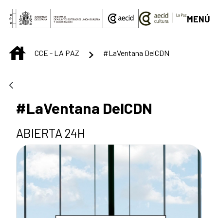
Saltar al contenido principal
MENÚ
INICIO
CCE - LA PAZ
#LaVentana DelCDN
#LaVentana DelCDN
ABIERTA 24H