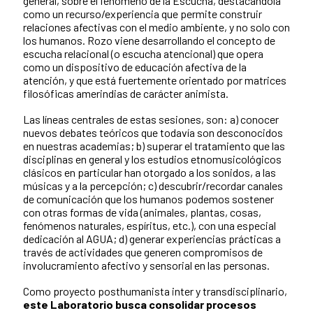
general, sobre el fenómeno de la Escucha, destacándola
como un recurso/experiencia que permite construir
relaciones afectivas con el medio ambiente, y no solo con
los humanos. Rozo viene desarrollando el concepto de
escucha relacional (o escucha atencional) que opera
como un dispositivo de educación afectiva de la
atención, y que está fuertemente orientado por matrices
filosóficas amerindias de carácter animista.
Las líneas centrales de estas sesiones, son: a) conocer
nuevos debates teóricos que todavía son desconocidos
en nuestras academias; b) superar el tratamiento que las
disciplinas en general y los estudios etnomusicológicos
clásicos en particular han otorgado a los sonidos, a las
músicas y a la percepción; c) descubrir/recordar canales
de comunicación que los humanos podemos sostener
con otras formas de vida (animales, plantas, cosas,
fenómenos naturales, espíritus, etc.), con una especial
dedicación al AGUA; d) generar experiencias prácticas a
través de actividades que generen compromisos de
involucramiento afectivo y sensorial en las personas.
Como proyecto posthumanista inter y transdisciplinario,
este Laboratorio busca consolidar procesos