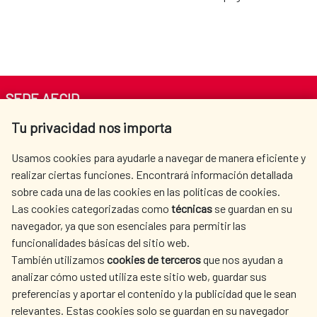
SEDE AECID
Tu privacidad nos importa
Av. Reyes Católicos 4 - 28040 Madrid
Tel. +34 900 20 30 54​​​​​​​
Usamos cookies para ayudarle a navegar de manera eficiente y
centro.informacion@aecid.es
realizar ciertas funciones. Encontrará información detallada
sobre cada una de las cookies en las políticas de cookies.
Las cookies categorizadas como
técnicas
se guardan en su
LA AECID
DÓNDE COOPERAMOS
navegador, ya que son esenciales para permitir las
ACCIÓN HUMANITARIA
SALA DE PRENSA
funcionalidades básicas del sitio web.
CULTURA Y CIENCIA
BIBLIOTECA
También utilizamos
cookies de terceros
que nos ayudan a
analizar cómo usted utiliza este sitio web, guardar sus
preferencias y aportar el contenido y la publicidad que le sean
relevantes. Estas cookies solo se guardan en su navegador