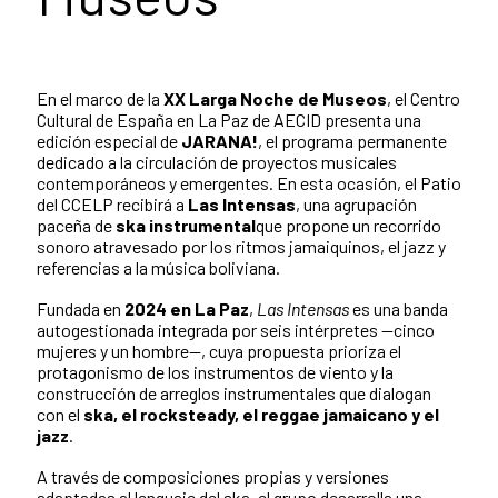
En el marco de la
XX Larga Noche de Museos
, el Centro
Cultural de España en La Paz de AECID presenta una
edición especial de
JARANA!
, el programa permanente
dedicado a la circulación de proyectos musicales
contemporáneos y emergentes. En esta ocasión, el Patio
del CCELP recibirá a
Las Intensas
, una agrupación
paceña de
ska instrumental
que propone un recorrido
sonoro atravesado por los ritmos jamaiquinos, el jazz y
referencias a la música boliviana.
Fundada en
2024 en La Paz
,
Las Intensas
es una banda
autogestionada integrada por seis intérpretes —cinco
mujeres y un hombre—, cuya propuesta prioriza el
protagonismo de los instrumentos de viento y la
construcción de arreglos instrumentales que dialogan
con el
ska, el rocksteady, el reggae jamaicano y el
jazz
.
A través de composiciones propias y versiones
adaptadas al lenguaje del ska, el grupo desarrolla una