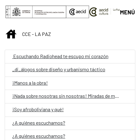
Saut au contenu principal
MENÚ
INICIO
CCE - LA PAZ
Escuchando Radiohead te escupo mi corazón
_di_álogos sobre diseño y urbanismo táctico
¡Manos a la obra!
¡Nada sobre nosotras sin nosotras! Miradas de mujeres con discapacidad
¡Soy afroboliviana y qué!
¿A quiénes escuchamos?
¿A quiénes escuchamos?