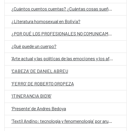
¿Cuántos cuentos cuentas? ¿Cuántas cosas sueñas?
¿Literatura homosexual en Bolivia?
¿POR QUÉ LOS PROFESIONALES NO COMUNICAMOS MEJOR? de Manuel Campo Vidal
¿Qué puede un cuerpo?
‘Arte actual y las políticas de las emociones y los afectos’ por Diego del Pozo
‘CABEZA’ DE DANIEL ABREU
‘FERRO’ DE ROBERTO OROPEZA
‘ITINERANCIA BID16’
‘Presente’ de Andres Bedoya
‘Textil Andino: tecnología y fenomenología’ por aruma / Sandra de Berduccy