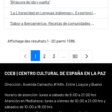
“Bitácora de ida y vuelta”
“La Literacidad en Lenguas Indígenas». Experiencias transgeneracionales de escritura de la lengua Aymara.
“Sabor a Iberoamérica: Recetas de comunidades migrantes con historias para contar”
Affichage des résultats 1 - 20 parmi 1 586.
1
2
3
...
80
Page
Page
Page
Pages intermédiaires Uti
Page
CCEB | CENTRO CULTURAL DE ESPAÑA EN LA PAZ
Dirección: Avenida Camacho #1484. Entre Loayza y Bueno
Horario de atención: lunes a sábado de 9:00 a 21:00 hrs
Atención en Mediateca: lunes a viernes de 10:00 a 21:00 hrs y
sábados de 10:00 a 18:00 hrs