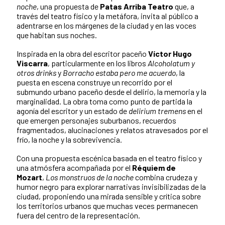
noche
, una propuesta de
Patas Arriba Teatro
que, a
través del teatro físico y la metáfora, invita al público a
adentrarse en los márgenes de la ciudad y en las voces
que habitan sus noches.
Inspirada en la obra del escritor paceño
Víctor Hugo
Viscarra
, particularmente en los libros
Alcoholatum y
otros drinks
y
Borracho estaba pero me acuerdo
, la
puesta en escena construye un recorrido por el
submundo urbano paceño desde el delirio, la memoria y la
marginalidad. La obra toma como punto de partida la
agonía del escritor y un estado de
delirium tremens
en el
que emergen personajes suburbanos, recuerdos
fragmentados, alucinaciones y relatos atravesados por el
frío, la noche y la sobrevivencia.
Con una propuesta escénica basada en el teatro físico y
una atmósfera acompañada por el
Réquiem de
Mozart
,
Los monstruos de la noche
combina crudeza y
humor negro para explorar narrativas invisibilizadas de la
ciudad, proponiendo una mirada sensible y crítica sobre
los territorios urbanos que muchas veces permanecen
fuera del centro de la representación.