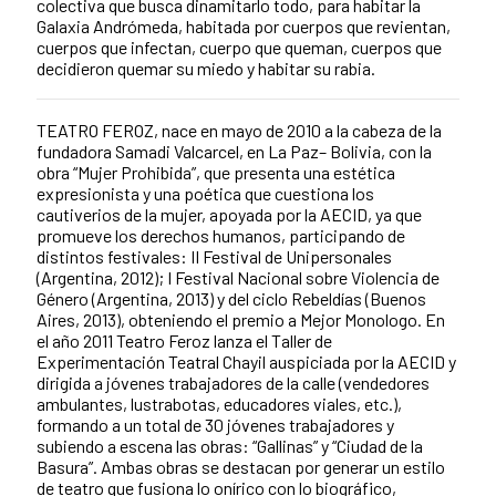
colectiva que busca dinamitarlo todo, para habitar la
Galaxia Andrómeda, habitada por cuerpos que revientan,
cuerpos que infectan, cuerpo que queman, cuerpos que
decidieron quemar su miedo y habitar su rabia.
TEATRO FEROZ, nace en mayo de 2010 a la cabeza de la
fundadora Samadi Valcarcel, en La Paz– Bolivia, con la
obra “Mujer Prohibida”, que presenta una estética
expresionista y una poética que cuestiona los
cautiverios de la mujer, apoyada por la AECID, ya que
promueve los derechos humanos, participando de
distintos festivales: II Festival de Unipersonales
(Argentina, 2012); I Festival Nacional sobre Violencia de
Género (Argentina, 2013) y del ciclo Rebeldías (Buenos
Aires, 2013), obteniendo el premio a Mejor Monologo. En
el año 2011 Teatro Feroz lanza el Taller de
Experimentación Teatral Chayil auspiciada por la AECID y
dirigida a jóvenes trabajadores de la calle (vendedores
ambulantes, lustrabotas, educadores viales, etc.),
formando a un total de 30 jóvenes trabajadores y
subiendo a escena las obras: “Gallinas” y “Ciudad de la
Basura”. Ambas obras se destacan por generar un estilo
de teatro que fusiona lo onírico con lo biográfico,