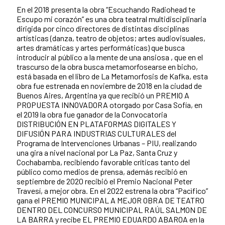
En el 2018 presenta la obra “Escuchando Radiohead te
Escupo mi corazón” es una obra teatral multidisciplinaria
dirigida por cinco directores de distintas disciplinas
artísticas (danza, teatro de objetos; artes audiovisuales,
artes dramáticas y artes performáticas) que busca
introducir al público a la mente de una ansiosa , que en el
trascurso de la obra busca metamorfosearse en bicho,
está basada en el libro de La Metamorfosis de Kafka, esta
obra fue estrenada en noviembre de 2018 en la ciudad de
Buenos Aires, Argentina ya que recibió un PREMIO A
PROPUESTA INNOVADORA otorgado por Casa Sofía, en
el 2019 la obra fue ganador de la Convocatoria
DISTRIBUCIÓN EN PLATAFORMAS DIGITALES Y
DIFUSIÓN PARA INDUSTRIAS CULTURALES del
Programa de Intervenciones Urbanas – PIU, realizando
una gira a nivel nacional por La Paz, Santa Cruz y
Cochabamba, recibiendo favorable críticas tanto del
público como medios de prensa, además recibió en
septiembre de 2020 recibió el Premio Nacional Peter
Travesí, a mejor obra. En el 2022 estrena la obra “Pacìfico”
gana el PREMIO MUNICIPAL A MEJOR OBRA DE TEATRO
DENTRO DEL CONCURSO MUNICIPAL RAÚL SALMON DE
LA BARRA y recibe EL PREMIO EDUARDO ABAROA en la