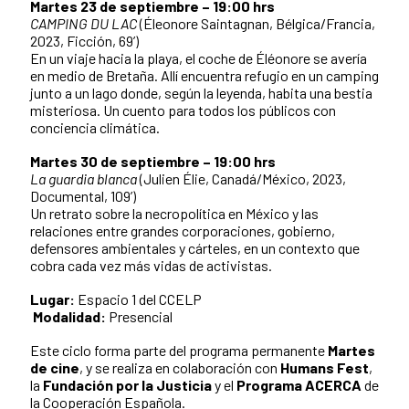
Martes 23 de septiembre – 19:00 hrs
CAMPING DU LAC
(Éleonore Saintagnan, Bélgica/Francia,
2023, Ficción, 69’)
En un viaje hacia la playa, el coche de Éléonore se avería
en medio de Bretaña. Allí encuentra refugio en un camping
junto a un lago donde, según la leyenda, habita una bestia
misteriosa. Un cuento para todos los públicos con
conciencia climática.
Martes 30 de septiembre – 19:00 hrs
La guardia blanca
(Julien Élie, Canadá/México, 2023,
Documental, 109’)
Un retrato sobre la necropolítica en México y las
relaciones entre grandes corporaciones, gobierno,
defensores ambientales y cárteles, en un contexto que
cobra cada vez más vidas de activistas.
Lugar:
Espacio 1 del CCELP
️
Modalidad:
Presencial
Este ciclo forma parte del programa permanente
Martes
de cine
, y se realiza en colaboración con
Humans Fest
,
la
Fundación por la Justicia
y el
Programa ACERCA
de
la Cooperación Española.