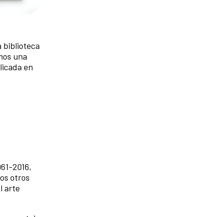
 biblioteca
emos una
licada en
961-2016,
os otros
l arte