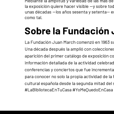
Mediante la amplitud y variedad de las más d
la exposición quiere hacer visible —y sobre tod
unas décadas —los años sesen­ta y setenta— en
como tal.
Sobre la Fundación
La Fundación Juan March comenzó en 1963 su l
Una década después la amplió con coleccione
aparición del primer catálogo de exposición c
información detallada de la actividad celebrad
conferencias y conciertos que fue incrementa
para conocer no solo la propia actividad de la 
cultural española desde la segunda mitad del 
#LaBibliotecaEnTuCasa #YoMeQuedoEnCas