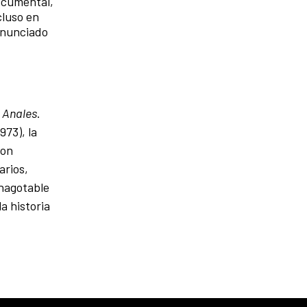
ocumental,
cluso en
 enunciado
s
Anales
.
973), la
con
arios,
inagotable
a historia