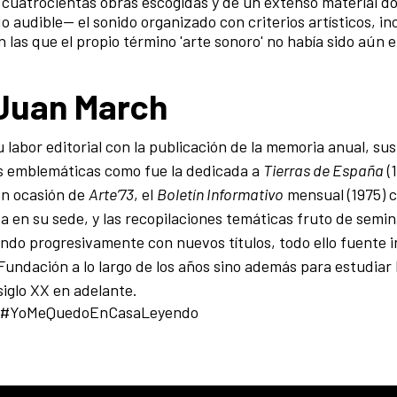
e cuatrocientas obras escogidas y de un extenso material d
o audible— el sonido organizado con criterios artísticos, in
 las que el propio término 'arte sonoro' no había sido aún
 Juan March
abor editorial con la publicación de la memoria anual, su
s emblemáticas como fue la dedicada a
Tierras de España
(1
on ocasión de
Arte’73
, el
Boletín Informativo
mensual (1975) 
a en su sede, y las recopilaciones temáticas fruto de semin
ndo progresivamente con nuevos títulos, todo ello fuente 
Fundación a lo largo de los años sino además para estudiar l
siglo XX en adelante.
a #YoMeQuedoEnCasaLeyendo