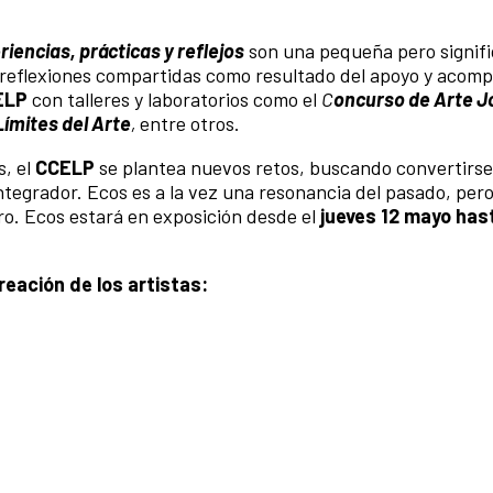
iencias, prácticas y reflejos
son una pequeña pero signifi
y reflexiones compartidas como resultado del apoyo y aco
ELP
con talleres y laboratorios como el
C
oncurso de Arte J
Límites del Arte
,
entre otros.
s, el
CCELP
se plantea nuevos retos, buscando convertirse
integrador. Ecos es a la vez una resonancia del pasado, per
uro. Ecos estará en exposición desde el
jueves 12 mayo hast
eación de los artistas: