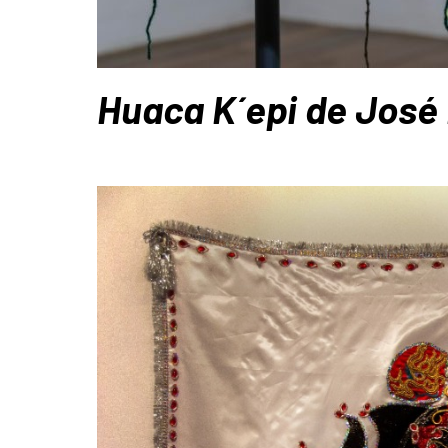
Huaca
K´epi de
José 