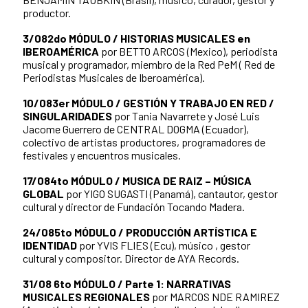
productor.
3/08
2do MÓDULO / HISTORIAS MUSICALES en
IBEROAMÉRICA
por BETTO ARCOS (Mexico), periodista
musical y programador, miembro de la Red PeM ( Red de
Periodistas Musicales de Iberoamérica).
10/08
3er MÓDULO / GESTIÓN Y TRABAJO EN RED /
SINGULARIDADES
por Tania Navarrete y José Luis
Jacome Guerrero de CENTRAL DOGMA (Ecuador),
colectivo de artistas productores, programadores de
festivales y encuentros musicales.
17/08
4to MÓDULO / MUSICA DE RAIZ – MÚSICA
GLOBAL
por YIGO SUGASTI (Panamá), cantautor, gestor
cultural y director de Fundación Tocando Madera.
24/08
5to MÓDULO / PRODUCCIÓN ARTÍSTICA E
IDENTIDAD
por YVIS FLIES (Ecu), músico , gestor
cultural y compositor. Director de AYA Records.
31/08
6to MÓDULO / Parte 1: NARRATIVAS
MUSICALES REGIONALES
por MARCOS NDE RAMIREZ