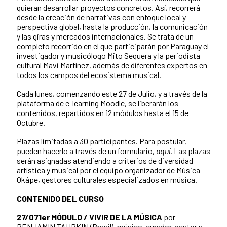
quieran desarrollar proyectos concretos. Así, recorrerá
desde la creación de narrativas con enfoque local y
perspectiva global, hasta la producción, la comunicación
y las giras y mercados internacionales. Se trata de un
completo recorrido en el que participarán por Paraguay el
investigador y musicólogo Mito Sequera y la periodista
cultural Mavi Martínez, además de diferentes expertos en
todos los campos del ecosistema musical.
Cada lunes, comenzando este 27 de Julio, y a través de la
plataforma de e-learning Moodle, se liberarán los
contenidos, repartidos en 12 módulos hasta el 15 de
Octubre.
Plazas limitadas a 30 participantes. Para postular,
pueden hacerlo a través de un formulario,
aquí
. Las plazas
serán asignadas atendiendo a criterios de diversidad
artística y musical por el equipo organizador de Música
Okápe, gestores culturales especializados en música.
CONTENIDO DEL CURSO
27/07
1er MÓDULO / VIVIR DE LA MÚSICA
por
BENJAMIN TAUBKIN (Brasil), músico, curador, gestor y