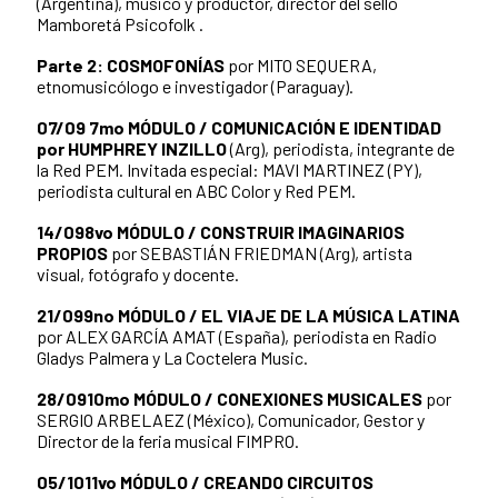
(Argentina), músico y productor, director del sello
Mamboretá Psicofolk .
Parte 2: COSMOFONÍAS
por MITO SEQUERA,
etnomusicólogo e investigador (Paraguay).
07/09
7mo MÓDULO / COMUNICACIÓN E IDENTIDAD
por HUMPHREY INZILLO
(Arg), periodista, integrante de
la Red PEM. Invitada especial: MAVI MARTINEZ (PY),
periodista cultural en ABC Color y Red PEM.
14/09
8vo MÓDULO / CONSTRUIR IMAGINARIOS
PROPIOS
por SEBASTIÁN FRIEDMAN (Arg), artista
visual, fotógrafo y docente.
21/09
9no MÓDULO / EL VIAJE DE LA MÚSICA LATINA
por ALEX GARCÍA AMAT (España), periodista en Radio
Gladys Palmera y La Coctelera Music.
28/09
10mo MÓDULO / CONEXIONES MUSICALES
por
SERGIO ARBELAEZ (México), Comunicador, Gestor y
Director de la feria musical FIMPRO.
05/10
11vo MÓDULO / CREANDO CIRCUITOS