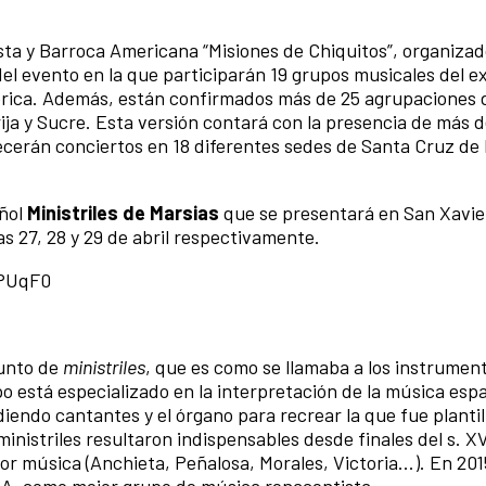
sta y Barroca Americana “Misiones de Chiquitos”, organizado
el evento en la que participarán 19 grupos musicales del ex
érica. Además, están confirmados más de 25 agrupaciones 
ja y Sucre. Esta versión contará con la presencia de más d
cerán conciertos en 18 diferentes sedes de Santa Cruz de l
añol
Ministriles de Marsias
que se presentará en San Xavie
as 27, 28 y 29 de abril respectivamente.
kPUqF0
junto de
ministriles
, que es como se llamaba a los instrument
upo está especializado en la interpretación de la música esp
iendo cantantes y el órgano para recrear la que fue plantill
s ministriles resultaron indispensables desde finales del s. X
jor música (Anchieta, Peñalosa, Morales, Victoria...).
En 201