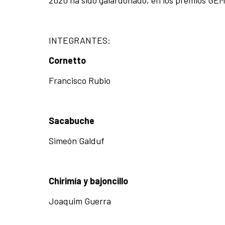
2020 ha sido galardonado, en los premios GE
INTEGRANTES:
Cornetto
Francisco Rubio
Sacabuche
Simeón Galduf
Chirimía y bajoncillo
Joaquim Guerra