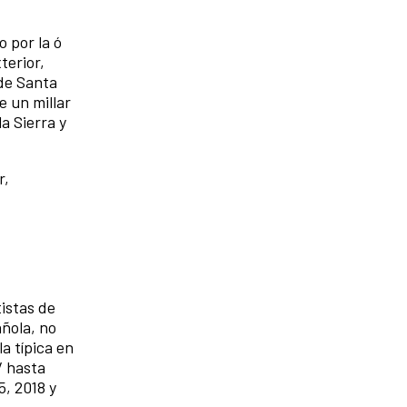
 por la ó
terior,
de Santa
e un millar
a Sierra y
r,
istas de
añola, no
a típica en
V hasta
5, 2018 y