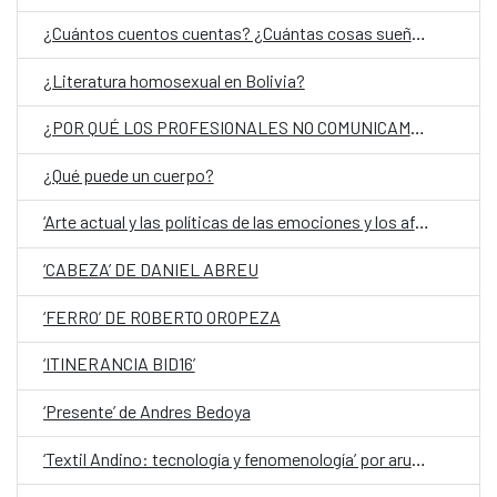
¿Cuántos cuentos cuentas? ¿Cuántas cosas sueñas?
¿Literatura homosexual en Bolivia?
¿POR QUÉ LOS PROFESIONALES NO COMUNICAMOS MEJOR? de Manuel Campo Vidal
¿Qué puede un cuerpo?
‘Arte actual y las políticas de las emociones y los afectos’ por Diego del Pozo
‘CABEZA’ DE DANIEL ABREU
‘FERRO’ DE ROBERTO OROPEZA
‘ITINERANCIA BID16’
‘Presente’ de Andres Bedoya
‘Textil Andino: tecnología y fenomenología’ por aruma / Sandra de Berduccy