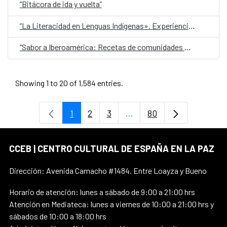
“Bitácora de ida y vuelta”
“La Literacidad en Lenguas Indígenas». Experiencias transgeneracionales de escritura de la lengua Aymara.
“Sabor a Iberoamérica: Recetas de comunidades migrantes con historias para contar”
Showing 1 to 20 of 1,584 entries.
1
2
3
...
80
Page
Page
Page
Intermediate Pages Use T
Page
CCEB | CENTRO CULTURAL DE ESPAÑA EN LA PAZ
Dirección: Avenida Camacho #1484. Entre Loayza y Bueno
Horario de atención: lunes a sábado de 9:00 a 21:00 hrs
Atención en Mediateca: lunes a viernes de 10:00 a 21:00 hrs y
sábados de 10:00 a 18:00 hrs