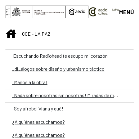
Skip to Main Content
MENÚ
INICIO
CCE - LA PAZ
Escuchando Radiohead te escupo mi corazón
_di_álogos sobre diseño y urbanismo táctico
¡Manos a la obra!
¡Nada sobre nosotras sin nosotras! Miradas de mujeres con discapacidad
¡Soy afroboliviana y qué!
¿A quiénes escuchamos?
¿A quiénes escuchamos?