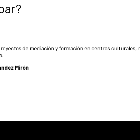
par?
proyectos de mediación y formación en centros culturales,
a.
nández Mirón