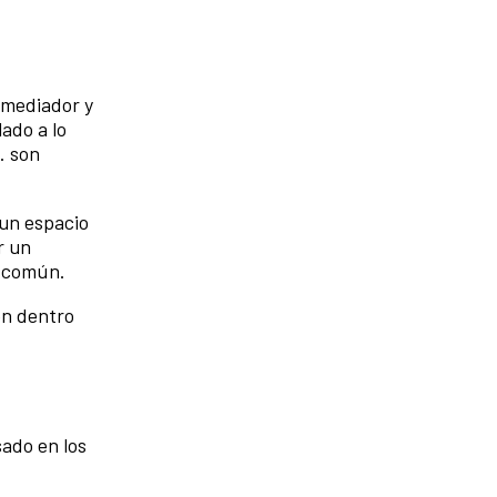
, mediador y
lado a lo
… son
 un espacio
r un
n común.
ón dentro
ado en los