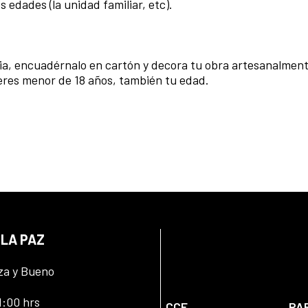
 edades (la unidad familiar, etc).
cia, encuadérnalo en cartón y decora tu obra artesanalment
 eres menor de 18 años, también tu edad.
 LA PAZ
za y Bueno
1:00 hrs
CCE
PA